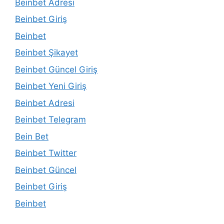
Beinbet Adresi
Beinbet Giriş
Beinbet
Beinbet Şikayet
Beinbet Güncel Giriş
Beinbet Yeni Giriş
Beinbet Adresi
Beinbet Telegram
Bein Bet
Beinbet Twitter
Beinbet Güncel
Beinbet Giriş
Beinbet