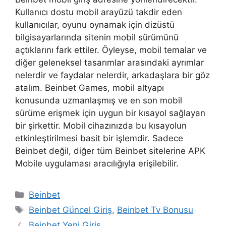
Kullanıcı dostu mobil arayüzü takdir eden
kullanıcılar, oyunu oynamak için dizüstü
bilgisayarlarında sitenin mobil sürümünü
açtıklarını fark ettiler. Öyleyse, mobil temalar ve
diğer geleneksel tasarımlar arasındaki ayrımlar
nelerdir ve faydalar nelerdir, arkadaşlara bir göz
atalım. Beinbet Games, mobil altyapı
konusunda uzmanlaşmış ve en son mobil
sürüme erişmek için uygun bir kısayol sağlayan
bir şirkettir. Mobil cihazınızda bu kısayolun
etkinleştirilmesi basit bir işlemdir. Sadece
Beinbet değil, diğer tüm Beinbet sitelerine APK
Mobile uygulaması aracılığıyla erişilebilir.
Kategoriler
Beinbet
Etiketler
Beinbet Güncel Giriş
,
Beinbet Tv Bonusu
Beinbet Yeni Giriş