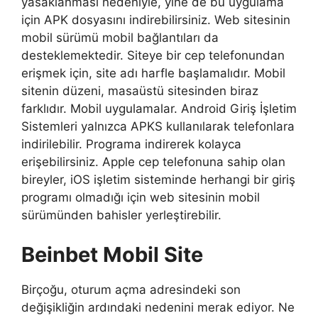
yasaklanması nedeniyle, yine de bu uygulama
için APK dosyasını indirebilirsiniz. Web sitesinin
mobil sürümü mobil bağlantıları da
desteklemektedir. Siteye bir cep telefonundan
erişmek için, site adı harfle başlamalıdır. Mobil
sitenin düzeni, masaüstü sitesinden biraz
farklıdır. Mobil uygulamalar. Android Giriş İşletim
Sistemleri yalnızca APKS kullanılarak telefonlara
indirilebilir. Programa indirerek kolayca
erişebilirsiniz. Apple cep telefonuna sahip olan
bireyler, iOS işletim sisteminde herhangi bir giriş
programı olmadığı için web sitesinin mobil
sürümünden bahisler yerleştirebilir.
Beinbet Mobil Site
Birçoğu, oturum açma adresindeki son
değişikliğin ardındaki nedenini merak ediyor. Ne