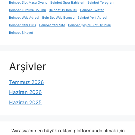
Beinbet Slot Masa Oyunu
Beinbet Spor Bahisleri
Beinbet Telegram
Beinbet Turnuva Bölümü
Beinbet Tv Bonusu
Beinbet Twitter
Beinbet Web Adresi
Bein Bet Web Bonusu
Beinbet Yeni Adresi
Beinbet Yeni Giriş
Beinbet Yeni Site
Beinbet Çeşitli Slot Oyunları
Beinbet Şikayet
Arşivler
Temmuz 2026
Haziran 2026
Haziran 2025
"Avrasya'nın en büyük reklam platformunda olmak için