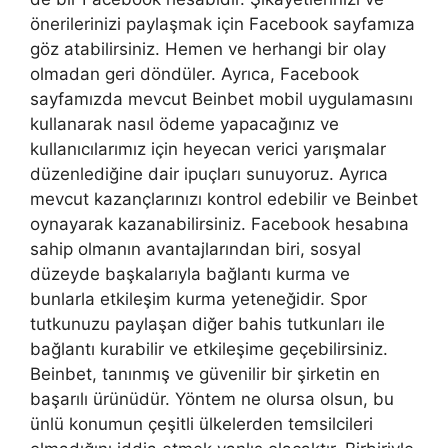
önerilerinizi paylaşmak için Facebook sayfamıza
göz atabilirsiniz. Hemen ve herhangi bir olay
olmadan geri döndüler. Ayrıca, Facebook
sayfamızda mevcut Beinbet mobil uygulamasını
kullanarak nasıl ödeme yapacağınız ve
kullanıcılarımız için heyecan verici yarışmalar
düzenlediğine dair ipuçları sunuyoruz. Ayrıca
mevcut kazançlarınızı kontrol edebilir ve Beinbet
oynayarak kazanabilirsiniz. Facebook hesabına
sahip olmanın avantajlarından biri, sosyal
düzeyde başkalarıyla bağlantı kurma ve
bunlarla etkileşim kurma yeteneğidir. Spor
tutkunuzu paylaşan diğer bahis tutkunları ile
bağlantı kurabilir ve etkileşime geçebilirsiniz.
Beinbet, tanınmış ve güvenilir bir şirketin en
başarılı ürünüdür. Yöntem ne olursa olsun, bu
ünlü konumun çeşitli ülkelerden temsilcileri