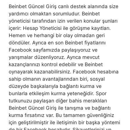
Beinbet Güncel Giriş canlı destek alanında size
yardımcı olmaktan sorumludur. Beinbet
yöneticisi tarafından izin verilen konular şunları
içerir: Hesap Yöneticisi ile görüşme kayıtları.
Hemen ve herhangi bir olay olmadan geri
döndüler. Ayrıca en son Beinbet fiyatlarını
Facebook sayfamızda paylaşıyoruz ve
yarışmalar düzenliyoruz. Ayrıca mevcut
kazançlarınızı kontrol edebilir ve Beinbet
oynayarak kazanabilirsiniz. Facebook hesabına
sahip olmanın avantajlarından biri, sosyal
düzeyde başkalarıyla bağlantı kurma ve
bunlarla etkileşim kurma yeteneğidir. Spor
tutkunuzu paylaşan diğer bahis meraklıları
Beinbet Güncel Giriş ile tanışma ve bağlantı
kurma fırsatınız var. Bu tamamen güvenliğiniz
için geliştirilmiştir ile iletişimin bir başka yöntemi
de bir Facebook hesabıdır. Şikayetlerinizi ve