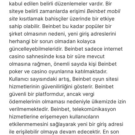
kabul edilen belirli düzenlemeler vardır. Bir
siteye belirli zamanlarda erişimi
Beinbet mobil
site
kısıtlamak bahisçiler üzerinde bir etkiye
sahip olabilir. Beinbet bu kadar popüler bir
şirket olmasının nedeni, yeni giriş adreslerini
herhangi bir sorun olmadan kolayca
güncelleyebilmeleridir. Beinbet sadece internet
casino sahnesinde kısa bir süre mevcut
olmasına rağmen, önemli sayıda kişi Beinbet
poker ve casino oyunlarına katılmaktadır.
Kullanıcı sayısındaki artış, Beinbet oyun sitesi
hizmetlerinin güvenilirliğini gösterir. Beinbet
güvenli bir platformdur, ancak vergi
ödemelerinin olmaması nedeniyle ülkemizde izin
verilmemektedir. Beinbet, telekomünikasyon
hizmetlerine erişemeyen kullanıcıların
etkilenmemesini sağlayarak yeni bir giriş adresi
ile erişilebilir olmaya devam edecektir. En son