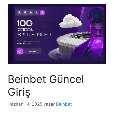
Beinbet Güncel
Giriş
Haziran 14, 2025
yazar
Beinbet