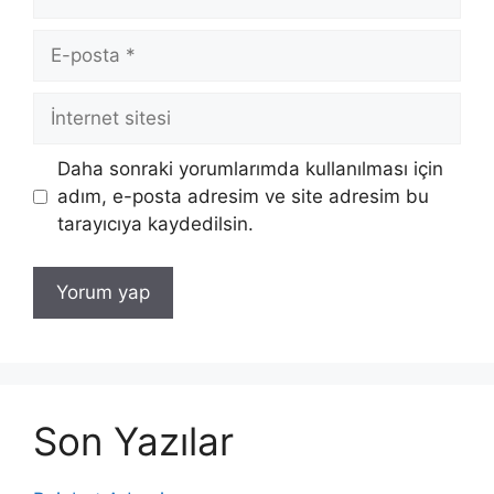
E-
posta
İnternet
sitesi
Daha sonraki yorumlarımda kullanılması için
adım, e-posta adresim ve site adresim bu
tarayıcıya kaydedilsin.
Son Yazılar