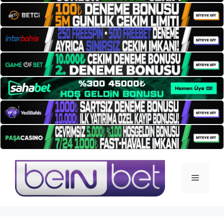
İçeriğe
atla
Menü