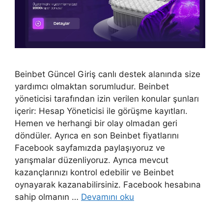
Beinbet Güncel Giriş canlı destek alanında size
yardımcı olmaktan sorumludur. Beinbet
yöneticisi tarafından izin verilen konular şunları
içerir: Hesap Yöneticisi ile görüşme kayıtları.
Hemen ve herhangi bir olay olmadan geri
döndüler. Ayrıca en son Beinbet fiyatlarını
Facebook sayfamızda paylaşıyoruz ve
yarışmalar düzenliyoruz. Ayrıca mevcut
kazançlarınızı kontrol edebilir ve Beinbet
oynayarak kazanabilirsiniz. Facebook hesabına
sahip olmanın …
Devamını oku