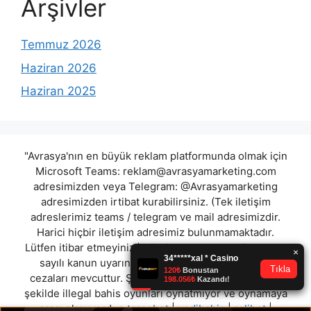
Arşivler
Temmuz 2026
Haziran 2026
Haziran 2025
"Avrasya'nın en büyük reklam platformunda olmak için
Microsoft Teams:
reklam@avrasyamarketing.com
adresimizden veya Telegram: @Avrasyamarketing
adresimizden irtibat kurabilirsiniz. (Tek iletişim
adreslerimiz teams / telegram ve mail adresimizdir.
Harici hiçbir iletişim adresimiz bulunmamaktadır.
Lütfen itibar etmeyiniz.) Türkiye yasalarına göre 7258
sayılı kanun uyarınca yasa dışı bahis oynamanın
cezaları mevcuttur. Şu an bulunduğunuz site hiç bir
şekilde illegal bahis oyunları oynatmıyor ve oynamaya
aracı olmuyordur.
tersobet
|
yedibahis
|
rolibet
|