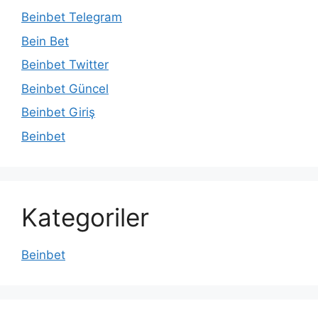
Beinbet Telegram
Bein Bet
Beinbet Twitter
Beinbet Güncel
Beinbet Giriş
Beinbet
Kategoriler
Beinbet