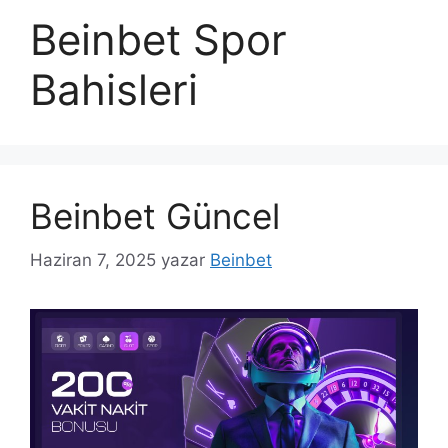
Beinbet Spor
Bahisleri
Beinbet Güncel
Haziran 7, 2025
yazar
Beinbet