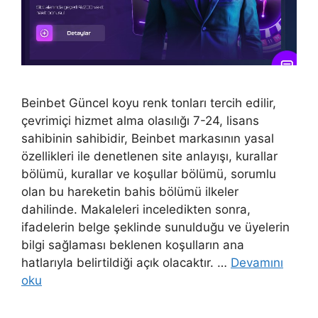
Beinbet Güncel koyu renk tonları tercih edilir,
çevrimiçi hizmet alma olasılığı 7-24, lisans
sahibinin sahibidir, Beinbet markasının yasal
özellikleri ile denetlenen site anlayışı, kurallar
bölümü, kurallar ve koşullar bölümü, sorumlu
olan bu hareketin bahis bölümü ilkeler
dahilinde. Makaleleri inceledikten sonra,
ifadelerin belge şeklinde sunulduğu ve üyelerin
bilgi sağlaması beklenen koşulların ana
hatlarıyla belirtildiği açık olacaktır. …
Devamını
oku