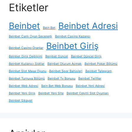
Etiketler
Beinbet
Beinbet Adresi
Bein Bet
Beinbet Canlı Oyun Seçeneği
Beinbet Casino Kazancı
Beinbet Giriş
Beinbet Casino Oranlar
Beinbet Giriş Değişimi
Beinbet Güncel
Beinbet Güncel Giriş
Beinbet Kullanıcı Slotlar
Beinbet Oturum Açmak
Beinbet Poker Bölümü
Beinbet Slot Masa Oyunu
Beinbet Spor Bahisleri
Beinbet Telegram
Beinbet Turnuva Bölümü
Beinbet Tv Bonusu
Beinbet Twitter
Beinbet Web Adresi
Bein Bet Web Bonusu
Beinbet Yeni Adresi
Beinbet Yeni Giriş
Beinbet Yeni Site
Beinbet Çeşitli Slot Oyunları
Beinbet Şikayet